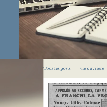
Tous les posts
vie ouvrière
challenge A/Z
énigme
prison
Légion d'honn