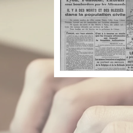
catastrophe
presse
réfugiés
Archive insoli