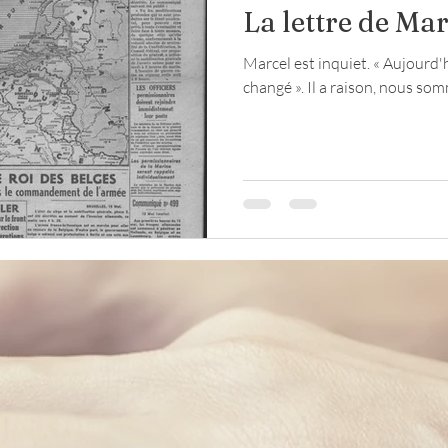
La lettre de Mar
Marcel est inquiet. « Aujourd'h
loup
religion
Seconde Guerre mondiale
changé ». Il a raison, nous so
te
maréchaussée