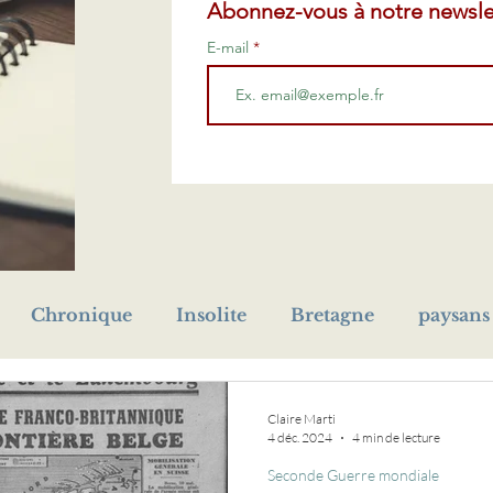
Abonnez-vous à notre newsle
E-mail
Chronique
Insolite
Bretagne
paysans
prénom
Première Guerre mondiale
cho
Claire Marti
4 déc. 2024
4 min de lecture
Seconde Guerre mondiale
eur
orphelin
livre
médaille
naufrage