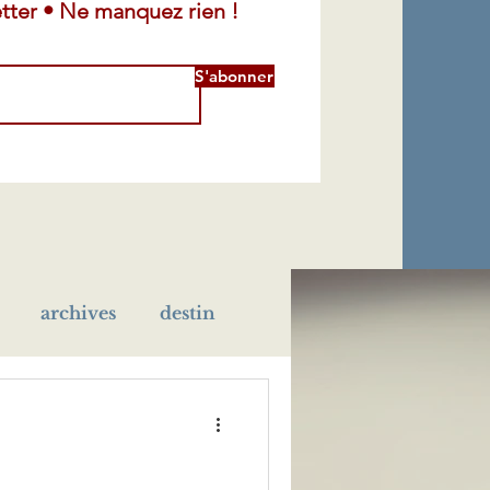
tter • Ne manquez rien !
S'abonner
archives
destin
léra
maladie
école