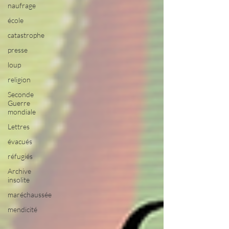
naufrage
école
catastrophe
presse
loup
religion
Seconde
Guerre
mondiale
Lettres
évacués
réfugiés
Archive
insolite
maréchaussée
mendicité