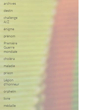
archives
destin
challenge
A/Z
énigme
prénom
Première
Guerre
mondiale
choléra
maladie
prison
Légion
d'honneur
orphelin
livre
médaille