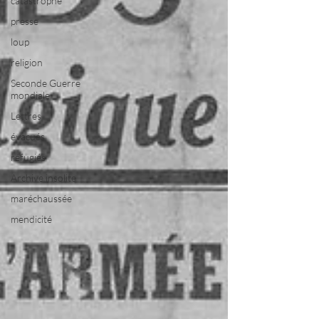
catastrophe
presse
loup
religion
Seconde Guerre
mondiale
Lettres
évacués
réfugiés
Archive insolite
maréchaussée
mendicité