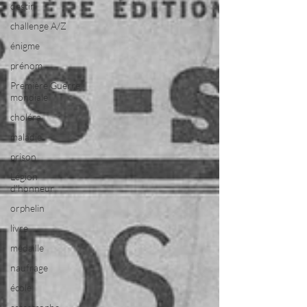
destin
challenge A/Z
énigme
prénom
Première Guerre
mondiale
choléra
maladie
prison
Légion
d'honneur
orphelin
livre
médaille
naufrage
école