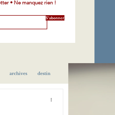
tter • Ne manquez rien !
S'abonner
archives
destin
léra
maladie
école