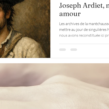
Joseph Ardiet,
amour
loup
religion
Seconde Guerre mondiale
Les archives de la maréchauss
mettre au jour de singulières h
nous avons reconstituée ici p
te
maréchaussée
Révolution en Bretagne. Mais 
révolte était d'une autre nature