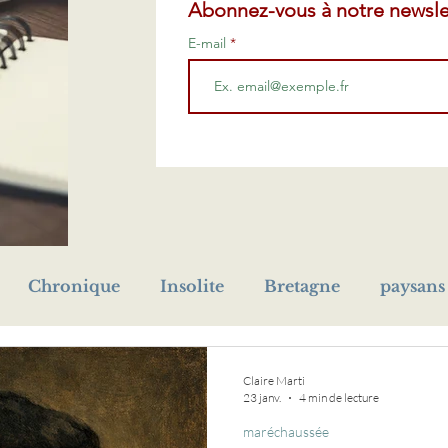
Abonnez-vous à notre newsle
E-mail
Chronique
Insolite
Bretagne
paysans
prénom
Première Guerre mondiale
cho
Claire Marti
23 janv.
4 min de lecture
maréchaussée
eur
orphelin
livre
médaille
naufrage