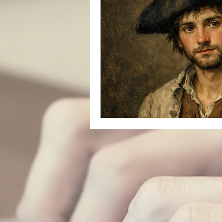
catastrophe
presse
réfugiés
Archive insoli