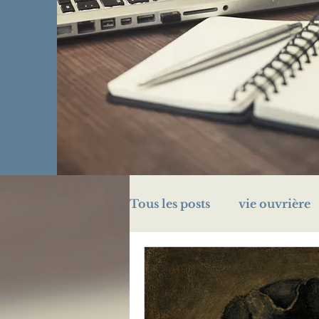
Tous les posts
vie ouvrière
challenge A/Z
énigme
prison
Légion d'honn