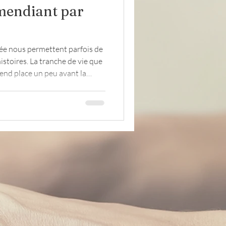
 mendiant par
Lettres
évacués
ée nous permettent parfois de
istoires. La tranche de vie que
rend place un peu avant la
pour les protagonistes, la
...