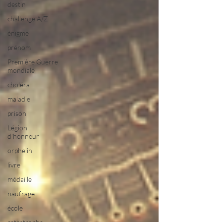
destin
challenge A/Z
énigme
prénom
Première Guerre
mondiale
choléra
maladie
prison
Légion
d'honneur
orphelin
livre
médaille
naufrage
école