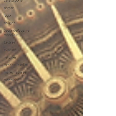
catastrophe
presse
loup
religion
Seconde Guerre
mondiale
Lettres
évacués
réfugiés
Archive insolite
maréchaussée
mendicité