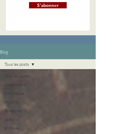
S'abonner
Blog
Tous les posts
Tous les posts
vie ouvrière
Chronique
Insolite
Bretagne
paysans
archives