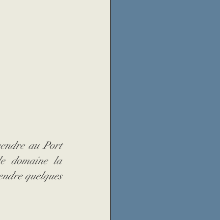
endre au Port 
e domaine la 
endre quelques 