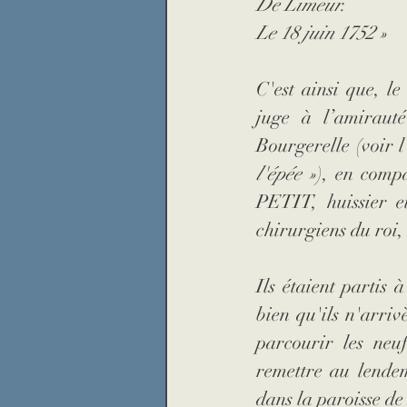
De Limeur.
Le 18 juin 1752 »
C'est ainsi que, le
juge à l’amirau
Bourgerelle (voir l
l'épée »
), en comp
PETIT, huissier
chirurgiens du roi,
Ils étaient partis 
bien qu'ils n'arriv
parcourir les neuf
remettre au lendem
dans la paroisse de