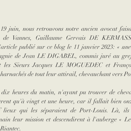
 19 juin, nous retrouvons notre ancien avocat faisa
té de Vannes, Guillaume Gervais DE KERMASSO
'article publié sur ce blog le 11 janvier 2023: 
«
une
agnie de Jean LE DIGABEL, commis juré au greff
 et les Sieurs Jacques LE MOGUEDEC et Franç
 harnachés de tout leur attirail, chevauchant vers Po
à dix heures du matin, n'ayant pu trouver de chevau
èrent qu'à vingt et une heure, car il fallait bien on
 lieux qui les séparaient de Port-Louis. Là, ils 
ain leur mission et descendirent à l'auberge « Le 
 Riantec.