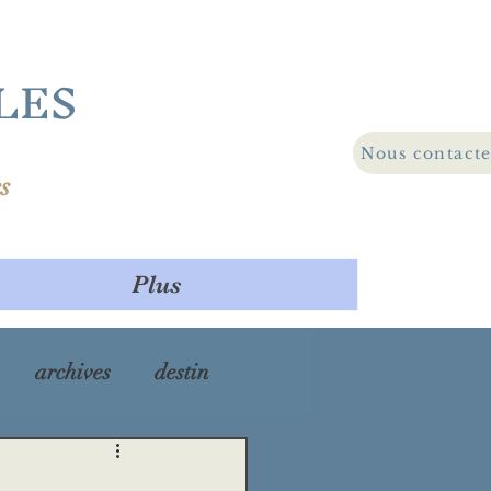
LES
Nous contact
s
Plus
archives
destin
ra
maladie