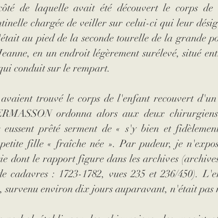
ôté de laquelle avait été découvert le corps de l'
tinelle chargée de veiller sur celui-ci qui leur désign
'était au pied de la seconde tourelle de la grande por
 Jeanne, en un endroit légèrement surélevé, situé ent
 qui conduit sur le rempart. 
 avaient trouvé le corps de l'enfant recouvert d'un 
MASSON ordonna alors aux deux chirurgiens d
ls eussent prêté serment de « s'y bien et fidèlemen
petite fille « fraîche née ». Par pudeur, je n'expose
ie dont le rapport figure dans les archives (archives
e cadavres : 1723-1782, vues 235 et 236/450). L'en
s, survenu environ dix jours auparavant, n'était pas 