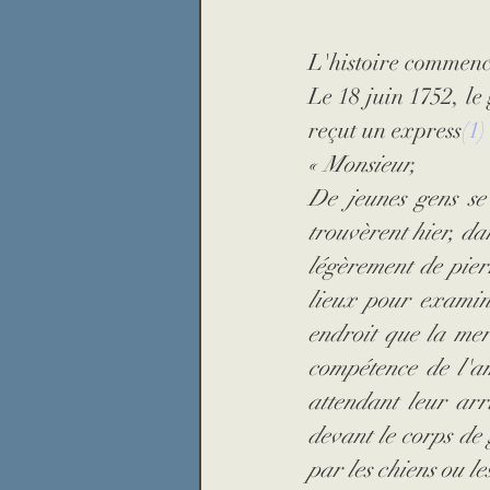
L'histoire commence
Le 18 juin 1752, l
reçut un express
(
1
)
« Monsieur,
De jeunes gens se 
trouvèrent hier, da
légèrement de pierr
lieux pour examiner
endroit que la mer
compétence de l'am
attendant leur arri
devant le corps de 
par les chiens ou le