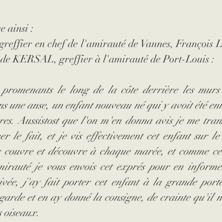
 ainsi :
e greffier en chef de l'amirauté de Vannes, Françoi
 de KERSAL, greffier à l'amirauté de Port-Louis :
promenants le long de la côte derrière les murs de
ns une anse, un enfant nouveau né qui y avoit été ente
es. Aussistost que l'on m'en donna avis je me trans
 le fait, et je vis effectivement cet enfant sur le
 couvre et découvre à chaque marée, et comme ce dé
irauté je vous envois cet exprés pour en informer 
vée, j'ay fait porter cet enfant à la grande porte 
garde et en ay donné la consigne, de crainte qu'il n
s oiseaux.