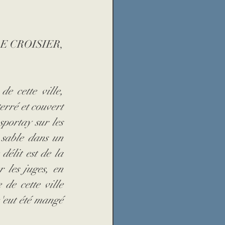
s LE CROISIER, 
 cette ville, 
rré et couvert 
portay sur les 
 sable dans un 
lit est de la 
les juges, en 
de cette ville 
'eut été mangé 