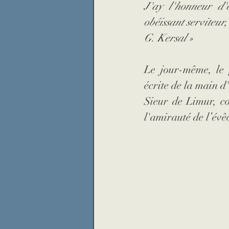
J'ay l'honneur d'ê
obéissant serviteur,
G. Kersal »
Le jour-même, le g
écrite de la main 
Sieur de Limur, con
l'amirauté de l’évê