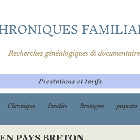
HRONIQUES FAMILIA
Recherches généalogiques & documentaire
Prestations et tarifs
Chronique
Insolite
Bretagne
paysans
prénom
Première Guerre mondiale
cholé
EN PAYS BRETON