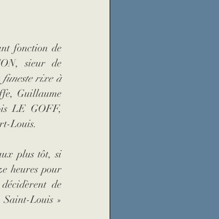
nt fonction de 
N, sieur de 
 funeste rixe à 
e, Guillaume 
ois LE GOFF, 
rt-Louis. 
x plus tôt, si 
ze heures pour 
décidèrent de 
Saint-Louis » 