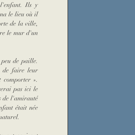
enfant. Ils y 
a le lieu où il 
te de la ville, 
re le mur d'un 
peu de paille. 
e faire leur 
t comporter ». 
rai pas ici le 
 de l'amirauté 
fant était née 
naturel. 