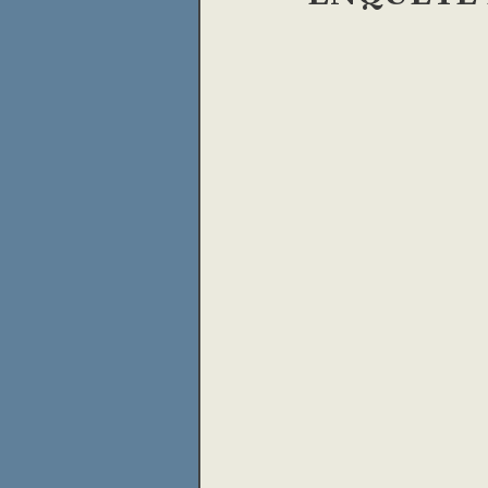
prison
Légion d'honne
presse
loup
religio
Archive insolite
maréc