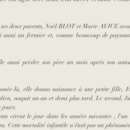
u ses deux parents, Noël BLOT et Marie AVICE avan
ui aussi un fermier et, comme beaucoup de paysans 
lle aussi perdre son père un mois après son union
nnée-là, elle donna naissance à une petite fille, F
ien, naquit un an et demi plus tard. Le second, Jul
 jours. 
ts virent le jour dans les années suivantes ; l'un 
ns. Cette mortalité infantile n'était pas un phénomène