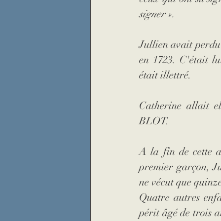
signer ».
Jullien
avait perd
en 1723. C'était l
était illettré.
Catherine allait e
BLOT.
A la fin de cette a
premier garçon, Jul
ne vécut que quinze
Quatre autres enfan
périt âgé de trois a