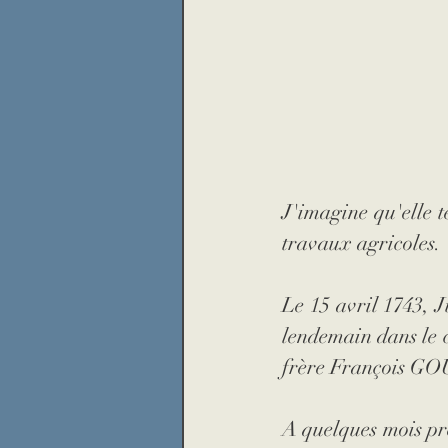
J'imagine qu'elle t
travaux agricoles. 
Le 15 avril 1743, J
lendemain dans le c
frère François GOU
A quelques mois prè