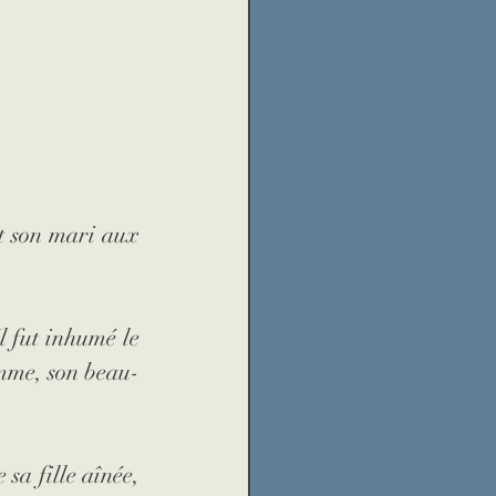
t son mari aux 
 fut inhumé le 
emme, son beau-
sa fille aînée, 