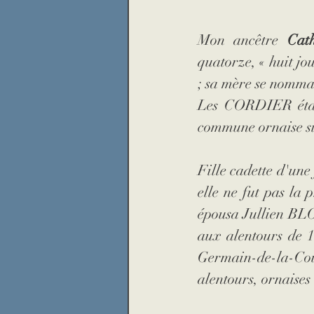
Mon ancêtre 
Cat
quatorze, « huit jo
; sa mère se nomm
Les CORDIER étaien
commune ornaise si
Fille cadette d'une 
elle ne fut pas la 
épousa Jullien BLOT
aux alentours de 1
Germain-de-la-Coud
alentours, ornaises 