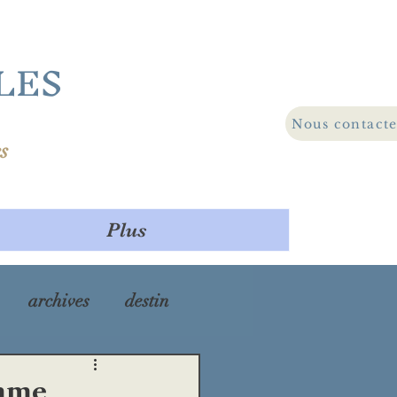
LES
Nous contact
s
Plus
archives
destin
ra
maladie
emme