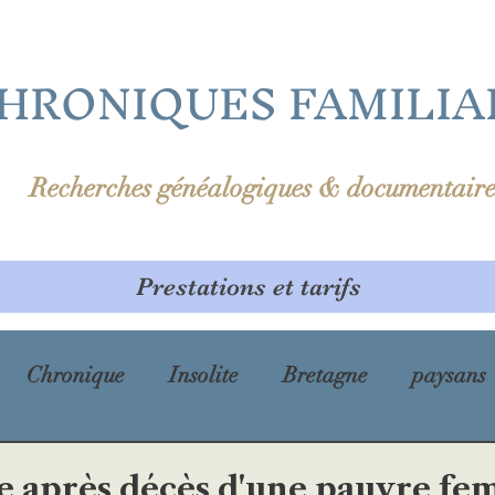
HRONIQUES FAMILIA
Recherches généalogiques & documentaire
Prestations et tarifs
Chronique
Insolite
Bretagne
paysans
prénom
Première Guerre mondiale
cholé
re après décès d'une pauvre f