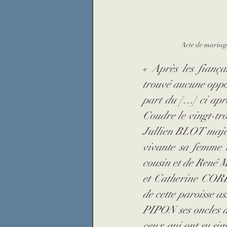
Acte de mariag
« Après les fiançai
trouvé aucune oppos
part du […] ci apr
Coudre le vingt-troi
Jullien BLOT majeu
vivante sa femme 
cousin et de René 
et Catherine COR
de cette paroisse as
PIPON ses oncles d'
ceux qui ont su si