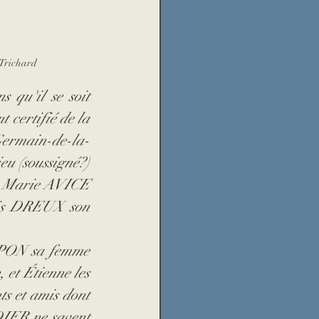
-Trichard
 qu'il se soit 
certifié de la 
-Germain-de-la-
eu (soussigné?) 
e Marie AVICE 
uis DREUX son 
PON sa femme 
 et Étienne les 
s et amis dont 
DIER ne savent 