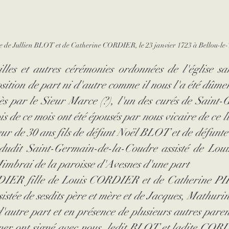
e de Jullien BLOT et de Catherine CORDIER, le 23 janvier 1723 à Bellou-le
lles et autres cérémonies ordonnées de l'église sans
ition de part ni d'autre comme il nous l'a été dûment 
ès par le Sieur Marce (?), l'un des curés de Saint
s de ce mois ont été épousés par nous vicaire de ce li
r de 30 ans fils de défunt Noël BLOT et de défunt
dudit Saint-Germain-de-la-Coudre assisté de Lo
Mimbrai de la paroisse d'Avesnes d'une part
DIER fille de Louis CORDIER et de Catherine PI
sistée de sesdits père et mère et de Jacques, Mathurin,
autre part et en présence de plusieurs autres parent
gner ont signé avec nous, ledit BLOT et ladite COR