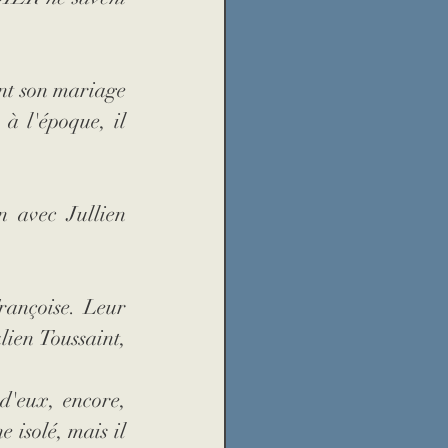
t son mariage 
à l'époque, il 
 avec Jullien 
rançoise. Leur 
ien Toussaint, 
d'eux, encore, 
 isolé, mais il 