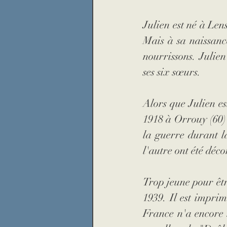
Julien
est né à Lens
Mais à sa naissance
nourrissons. Julien
ses six sœurs. 
Alors que Julien es
1918 à Orrouy (60) 
la guerre durant la
l'autre ont été déc
Trop jeune pour êtr
1939. Il est impri
France n'a encore 