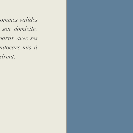
hommes valides 
son domicile, 
artir avec ses 
autocars mis à 
sirent.