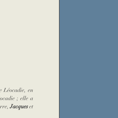
e Léocadie, en 
cadie ; elle a 
rre, 
Jacques
 et 