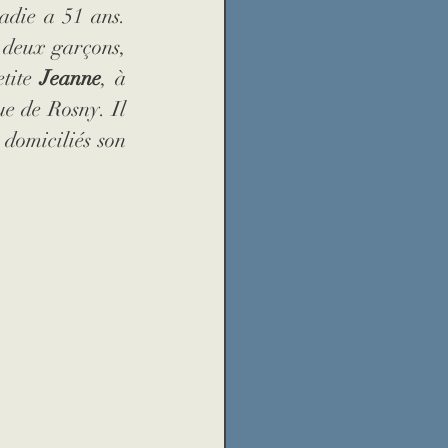
adie a 51 ans. 
, elle est la mère de deux garçons, 
tite 
Jeanne
, à 
e de Rosny. Il 
domiciliés son 