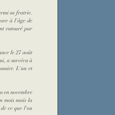
rmi sa fratrie. 
ore à l'âge de 
nt entouré par 
ance le 27 août 
lui, a survécu à 
nnier. L'un et 
ns en novembre 
n mois mais la 
de ce que l'on 