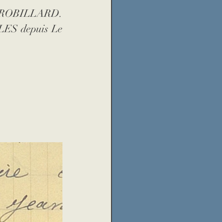
en ROBILLARD. 
école
catastrophe
LES depuis Le 
és
réfugiés