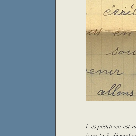
L'expéditrice est n
jour le 8 décembr