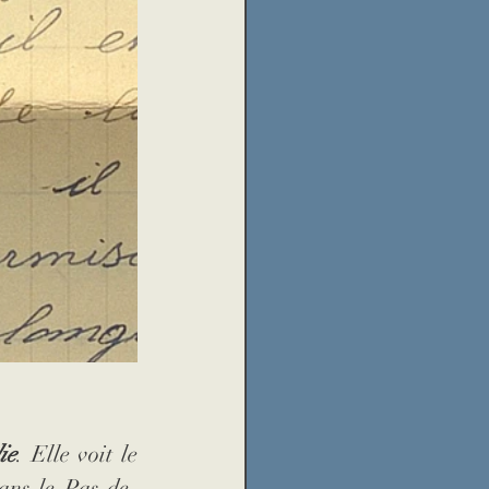
ie
. Elle voit le 
ans le Pas-de-