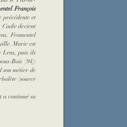
ntel François 
e précédente et 
 
Cadie
 devient 
ns, Fromentel 
ille. Marie est 
Lens, puis ils 
us-Bois (94)) 
 son métier de 
balète (source 
 a continué sa 