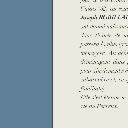
Calais (62) au sei
Joseph ROBILLA
ont donné naissanc
donc l'aînée de l
passera la plus gros
ménagère. Au début
déménagent dans pl
pour finalement s'
cabaretière et, ce 
familiale).
Elle s'est éteinte 
vie au Perreux.