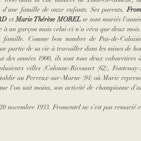
n d'une famille de onze enfants. Ses parents, 
Frome
RD
 et 
Marie Thérèse MOREL
 se sont mariés l'anné
e à un garçon mais celui-ci n'a vécu que deux mois.
a famille. Comme bon nombre de Pas-de-Calaisie
se partie de sa vie à travailler dans les mines de hou
 des années 1900, ils sont tous deux cabaretiers à 
usieurs villes (Calonne-Ricouart (62), Fontenay-so
établir au Perreux-sur-Marne (94) où Marie reprend
que l'on sait moins, son activité de championne d'ar
le 20 novembre 1933. Fromentel ne s'est pas remarié et