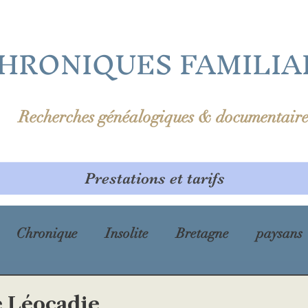
HRONIQUES FAMILIA
Recherches généalogiques & documentaire
Prestations et tarifs
Chronique
Insolite
Bretagne
paysans
prénom
Première Guerre mondiale
cholé
e Léocadie