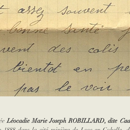
ée 
Léocadie Marie Joseph ROBILLARD, dite 
Cad
e 1888 dans la cité minière de Loos-en-Gohelle, d