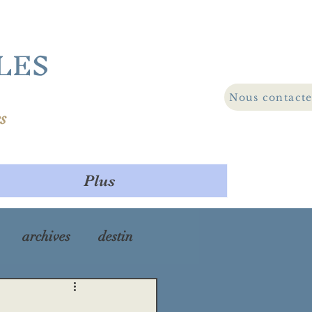
LES
Nous contact
s
Plus
archives
destin
ra
maladie