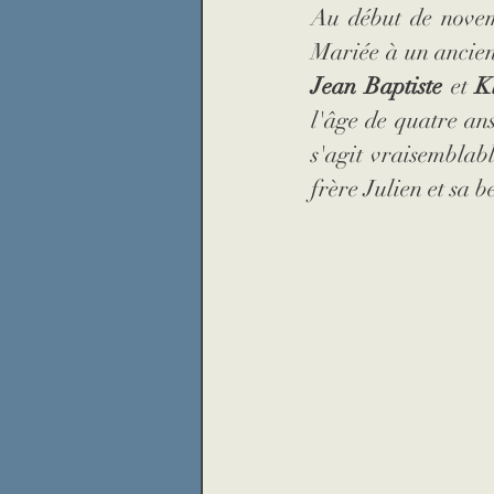
Au début de novemb
Mariée à un ancien
Jean Baptiste
 et 
K
l'âge de quatre ans
s'agit vraisemblab
frère Julien et sa b