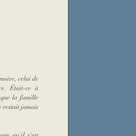
moire, celui de 
e. Était-ce à 
que la famille 
 restait jamais 
te qu'il s'est 