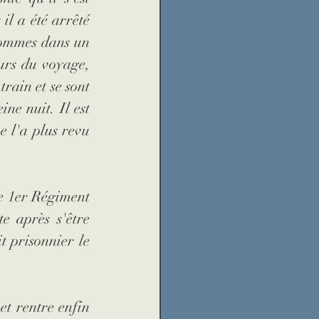
l a été arrêté 
hommes dans un 
rs du voyage, 
rain et se sont 
e nuit. Il est 
 l'a plus revu 
e 1er Régiment 
e après s'être 
t prisonnier le 
t rentre enfin 