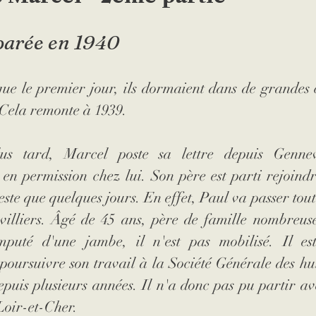
ur
orphelin
livre
médaille
naufrage
éparée en 1940
que le premier jour, ils dormaient dans de grandes
n
Seconde Guerre mondiale
Lettres
évacu
. Cela remonte à 1939.
haussée
s tard, Marcel poste sa lettre depuis Gennevil
n permission chez lui. Son père est parti rejoindre
este que quelques jours. En effet, Paul va passer tout
illiers. Âgé de 45 ans, père de famille nombreuse
mputé d'une jambe, il n'est pas mobilisé. Il es
poursuivre son travail à la Société Générale des huil
epuis plusieurs années. Il n'a donc pas pu partir av
 Loir-et-Cher.