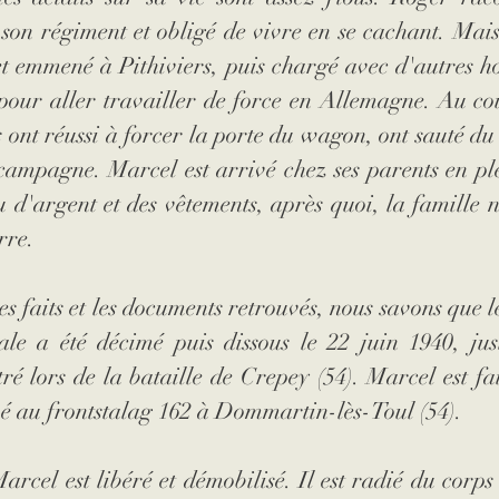
son régiment et obligé de vivre en se cachant. Mais i
 et emmené à Pithiviers, puis chargé avec d'autres 
our aller travailler de force en Allemagne. Au cou
 ont réussi à forcer la porte du wagon, ont sauté du t
campagne. Marcel est arrivé chez ses parents en plein
 d'argent et des vêtements, après quoi, la famille ne
rre.
les faits et les documents retrouvés, nous savons que l
ale a été décimé puis dissous le 22 juin 1940, just
tré lors de la bataille de Crepey (54). Marcel est fai
né au frontstalag 162 à Dommartin-lès-Toul (54).
rcel est libéré et démobilisé. Il est radié du corps e