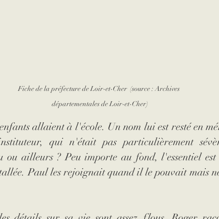
Fiche de la préfecture de Loir-et-Cher  (source : Archives 
départementales de Loir-et-Cher)
enfants allaient à l'école. Un nom lui est resté en mé
tituteur, qui n'était pas particulièrement sévèr
 ou ailleurs ? Peu importe au fond, l'essentiel est 
stallée. Paul les rejoignait quand il le pouvait mais ne
s détails sur sa vie sont assez flous. Roger racon