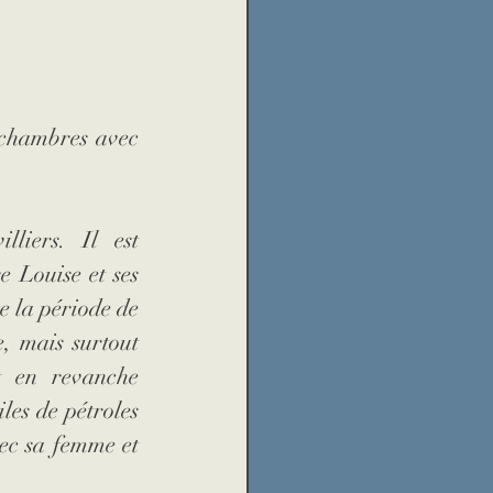
école
catastrophe
 chambres avec 
és
réfugiés
liers. Il est 
 Louise et ses 
e la période de 
, mais surtout 
t en revanche 
es de pétroles 
ec sa femme et 