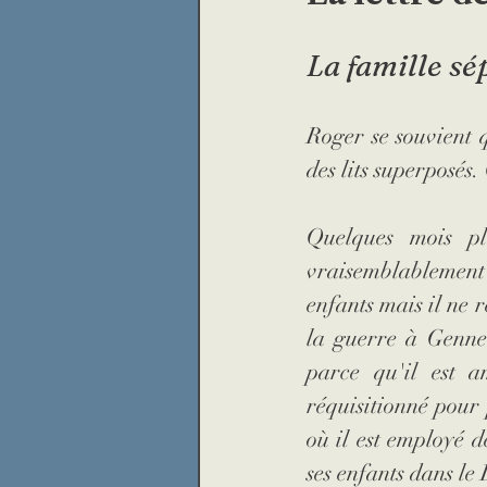
prison
Légion d'honne
La famille s
Roger se souvient 
presse
loup
religio
des lits superposés
Archive insolite
maréc
Quelques mois plu
vraisemblablement e
enfants mais il ne r
la guerre à 
Gennev
parce qu'il est a
réquisitionné pour 
où il est employé d
ses enfants dans le