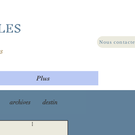
LES
Nous contact
s
Plus
archives
destin
ra
maladie