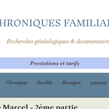
HRONIQUES FAMILIA
Recherches généalogiques & documentaire
Prestations et tarifs
Chronique
Insolite
Bretagne
paysans
prénom
Première Guerre mondiale
cholé
e Marcel - 2ème partie