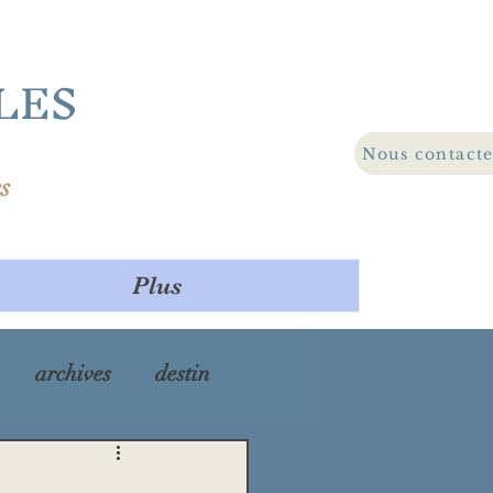
LES
Nous contact
s
Plus
archives
destin
ra
maladie