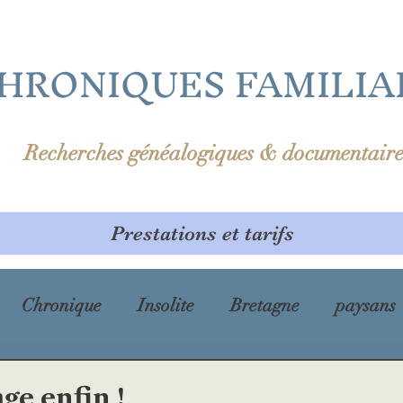
HRONIQUES FAMILIA
Recherches généalogiques & documentaire
Prestations et tarifs
Chronique
Insolite
Bretagne
paysans
prénom
Première Guerre mondiale
cholé
ge enfin !