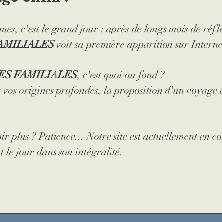
ur
orphelin
livre
médaille
naufrage
mes, c'est le grand jour : après de longs mois de réfl
AMILIALES
 voit sa première apparition sur Interne
n
Seconde Guerre mondiale
Lettres
évacu
S FAMILIALES
, c'est quoi au fond ?
s vos origines profondes, la proposition d'un voyage d
haussée
r plus ? Patience... Notre site est actuellement en co
t le jour dans son intégralité.