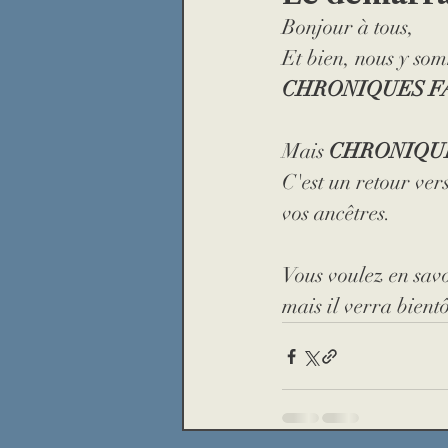
Bonjour à tous,
prison
Légion d'honne
Et bien, nous y som
CHRONIQUES F
presse
loup
religio
Mais 
CHRONIQUE
C'est un retour ver
Archive insolite
maréc
vos ancêtres.
Vous voulez en savoi
mais il verra bientô