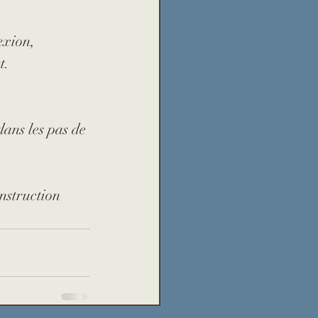
école
catastrophe
exion, 
t. 
és
réfugiés
ans les pas de 
nstruction 