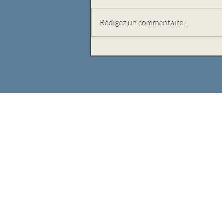
Rédigez un commentaire...
Joseph Ardiet, retour
dans le droit chemin
(partie 3)