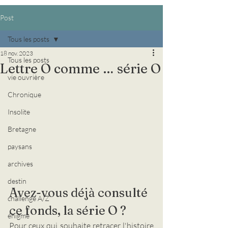
Post
Tous les posts
18 nov. 2023
Tous les posts
Lettre O comme … série O
vie ouvrière
Chronique
Insolite
Bretagne
paysans
archives
destin
Avez-vous déjà consulté 
challenge A/Z
ce fonds, la série O ?
énigme
Pour ceux qui souhaite retracer l'histoire 