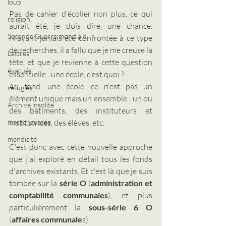
loup
Pas de cahier d'écolier non plus, ce qui 
religion
aurait été, je dois dire, une chance. 
Seconde Guerre mondiale
N'ayant jamais été confrontée à ce type 
de recherches, il a fallu que je me creuse la 
Lettres
tête, et que je revienne à cette question 
évacués
essentielle : une école, c'est quoi ?
Au fond, une école, ce n'est pas un 
réfugiés
élément unique mais un ensemble : un ou 
Archive insolite
des bâtiments, des instituteurs et 
institutrices, des élèves, etc.  
maréchaussée
mendicité
C'est donc avec cette nouvelle approche 
que j'ai exploré en détail tous les fonds 
d'archives existants. Et c'est là que je suis 
tombée sur la 
série O
 (
administration et 
comptabilité communales
), et plus 
particulièrement la
 sous-série 6 O
(
affaires communale
s).