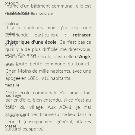
prénom
intime d'un bâtiment communal, elle est 
la série idéale.
Première Guerre mondiale
choléra
Il y a quelques mois, j'ai reçu une 
maladie
commande particulière : 
retracer 
l'historique d'une école
. Ce n'est pas ce 
prison
qu'il y a de plus difficile, me direz-vous. 
Légion d'honneur
Oui mais... cette école, c'est celle d'
Angé
, 
une toute petite commune du Loir-et-
orphelin
Cher. Moins de mille habitants, avec une 
livre
apogée en 1886 : 916 habitants.
médaille
Cette école communale n'a jamais fait 
naufrage
parler d'elle, bien entendu, si ce n'est au 
école
cœur du village. Aux AD41, je n'ai 
strictement rien trouvé sur ce lieu dans la 
catastrophe
série T (enseignement général, affaires 
presse
culturelles, sports). 