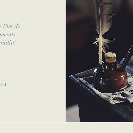
e l'un de
cuments
réalité
 CGI