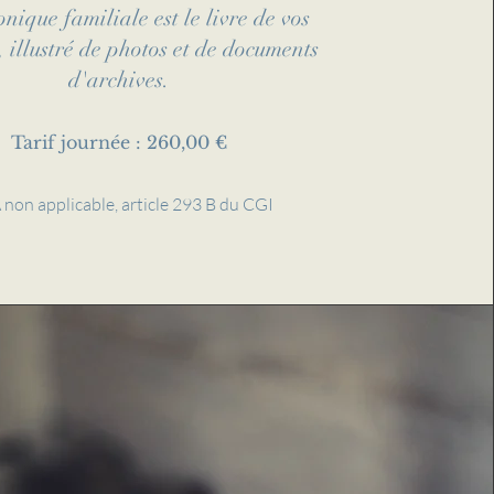
nique familiale est le livre de vos
, illustré de photos et de documents
d'archives.
Tarif journée : 260,00 €
 non applicable, article 293 B du CGI