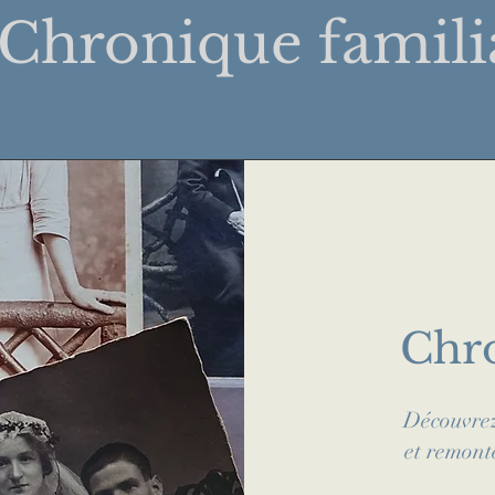
 Chronique
famili
Chro
Découvrez 
et remonte