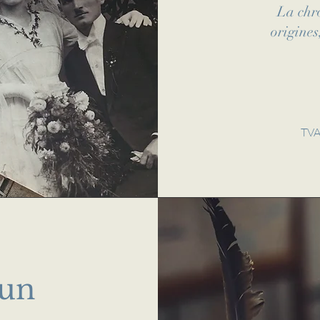
La chro
origines
TVA
'un