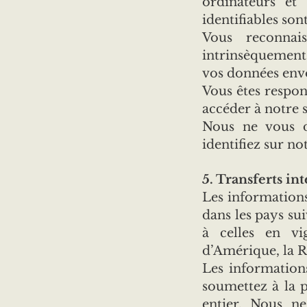
ordinateurs et 
identifiables so
​Vous reconnai
intrinsèquement 
vos données envo
Vous êtes respon
accéder à notre s
Nous ne vous d
identifiez sur not
5. Transferts i
Les informations
dans les pays su
à celles en vi
d’Amérique, la Ru
Les information
soumettez à la p
entier. Nous n