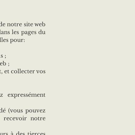
de notre site web
 dans les pages du
lles pour:
s ;
eb ;
, et collecter vos
ez expressément
ndé (vous pouvez
 recevoir notre
urs à des tierces