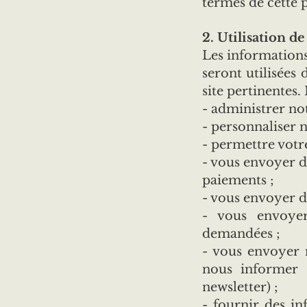
termes de cette 
2. Utilisation d
Les informations
seront utilisées 
site pertinentes
- administrer not
- personnaliser n
- permettre votre
- vous envoyer de
paiements ;
- vous envoyer 
- vous envoyer
demandées ;
- vous envoyer 
nous informer 
newsletter) ;
- fournir des in