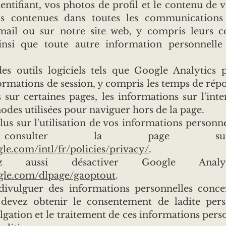
entifiant, vos photos de profil et le contenu de v
ns contenues dans toutes les communication
ail ou sur notre site web, y compris leurs c
insi que toute autre information personnell
des outils logiciels tels que Google Analytics
formations de session, y compris les temps de répo
s sur certaines pages, les informations sur l'inte
odes utilisées pour naviguer hors de la page.
lus sur l'utilisation de vos informations personn
z consulter la page su
le.com/intl/fr/policies/privacy/
.
z aussi désactiver Google Anal
ogle.com/dlpage/gaoptout
.
ivulguer des informations personnelles conce
 devez obtenir le consentement de ladite per
lgation et le traitement de ces informations perso