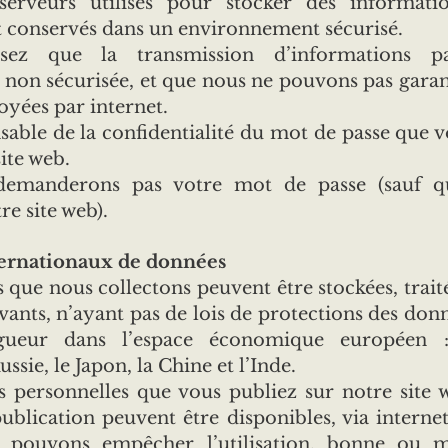
serveurs utilisés pour stocker des informati
nt conservés dans un environnement sécurisé.
ssez que la transmission d’informations p
non sécurisée, et que nous ne pouvons pas garant
yées par internet.
sable de la confidentialité du mot de passe que v
ite web.
emanderons pas votre mot de passe (sauf q
re site web).
nternationaux de données
 que nous collectons peuvent être stockées, traité
ivants, n’ayant pas de lois de protections des don
gueur dans l’espace économique européen :
ssie, le Japon, la Chine et l’Inde.
s personnelles que vous publiez sur notre site
ublication peuvent être disponibles, via intern
e pouvons empêcher l’utilisation, bonne ou m