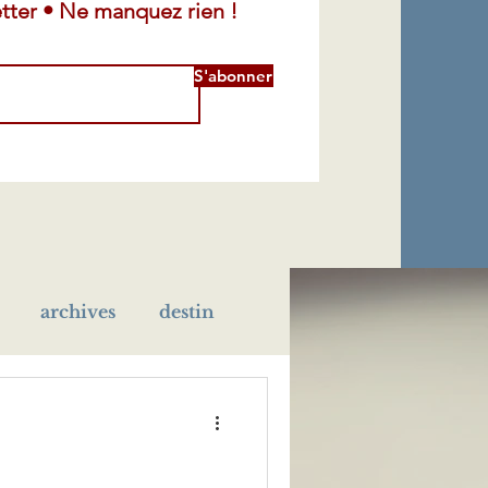
tter • Ne manquez rien !
S'abonner
archives
destin
léra
maladie
école