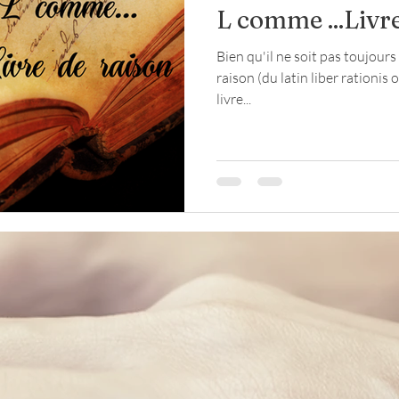
L comme ...Livr
Bien qu'il ne soit pas toujours
loup
religion
Seconde Guerre mondiale
raison (du latin liber rationis 
livre...
te
maréchaussée