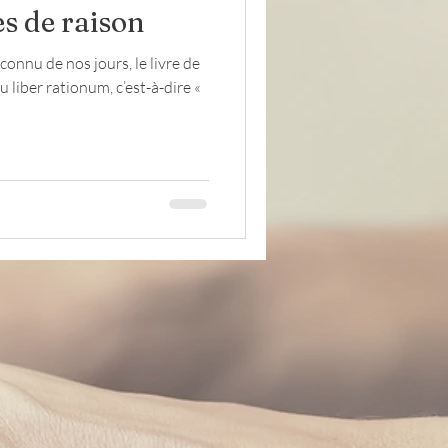
es de raison
 connu de nos jours, le livre de
Lettres
évacués
ou liber rationum, c’est-à-dire «