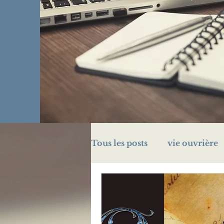
Tous les posts
vie ouvrière
challenge A/Z
énigme
prison
Légion d'honn