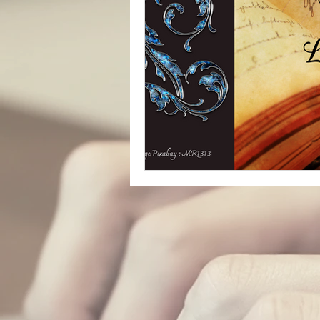
catastrophe
presse
réfugiés
Archive insoli