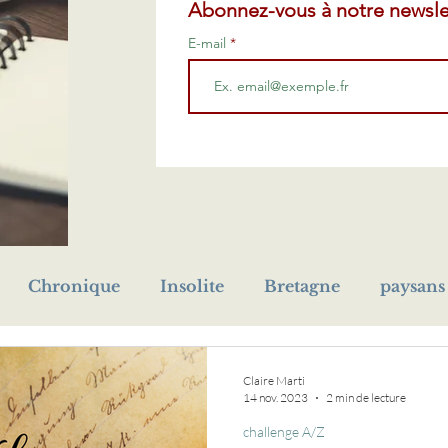
Abonnez-vous à notre newsle
E-mail
Chronique
Insolite
Bretagne
paysans
prénom
Première Guerre mondiale
cho
Claire Marti
14 nov. 2023
2 min de lecture
challenge A/Z
eur
orphelin
livre
médaille
naufrage