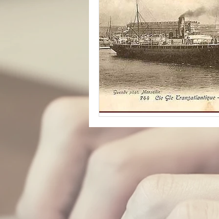
catastrophe
presse
réfugiés
Archive insoli