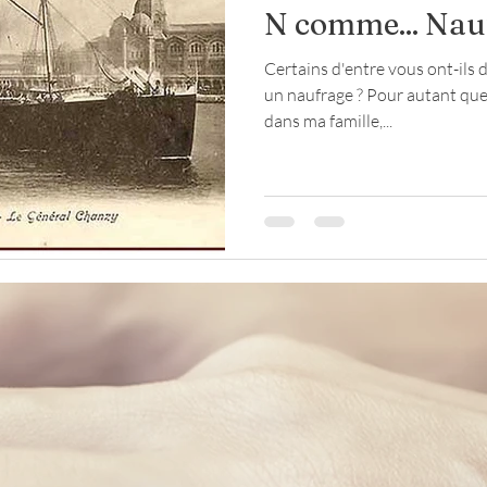
N comme... Nau
Certains d'entre vous ont-ils 
loup
religion
Seconde Guerre mondiale
un naufrage ? Pour autant que j
dans ma famille,...
te
maréchaussée