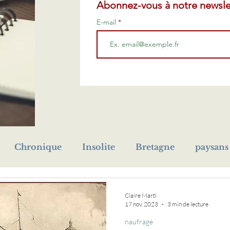
Abonnez-vous à notre newsle
E-mail
Chronique
Insolite
Bretagne
paysans
prénom
Première Guerre mondiale
cho
Claire Marti
17 nov. 2023
3 min de lecture
naufrage
eur
orphelin
livre
médaille
naufrage