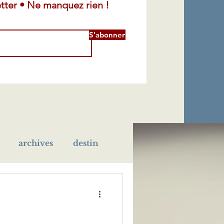
tter • Ne manquez rien !
S'abonner
archives
destin
léra
maladie
école