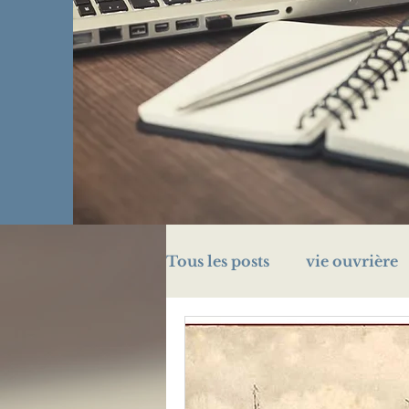
Tous les posts
vie ouvrière
challenge A/Z
énigme
prison
Légion d'honn