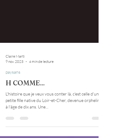
Claire Marti
9 nov. 2023
4 min de lecture
paysans
H COMME...
L'histoire que je veux vous conter là, c'est celle d'une
petite fille native du Loir-et-Cher, devenue orpheline
à l'âge de dix ans. Une...