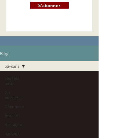
S'abonner
Blog
paysans
Tous les
posts
vie
ouvrière
Chronique
Insolite
Bretagne
paysans