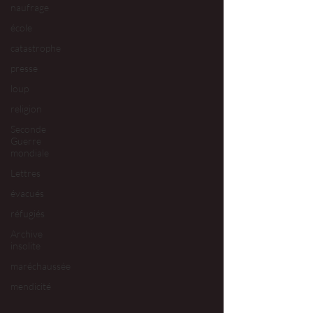
naufrage
école
catastrophe
presse
loup
religion
Seconde
Guerre
mondiale
Lettres
évacués
réfugiés
Archive
insolite
maréchaussée
mendicité