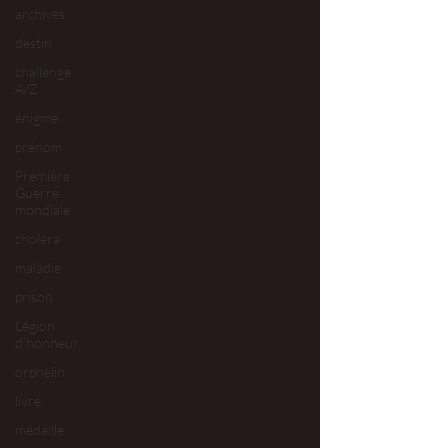
archives
destin
challenge
A/Z
énigme
prénom
Première
Guerre
mondiale
choléra
maladie
prison
Légion
d'honneur
orphelin
livre
médaille