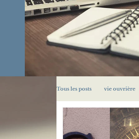
Tous les posts
vie ouvrière
challenge A/Z
énigme
prison
Légion d'honn