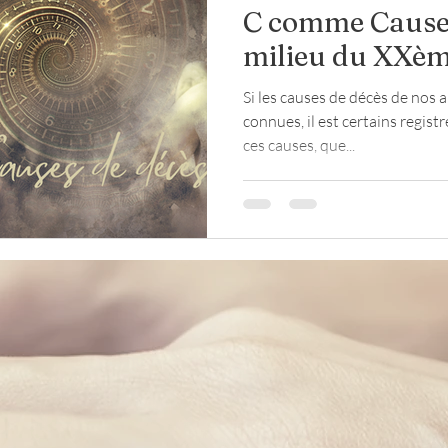
C comme Causes
milieu du XXèm
loup
religion
Seconde Guerre mondiale
Si les causes de décès de nos
connues, il est certains regist
ces causes, que...
te
maréchaussée