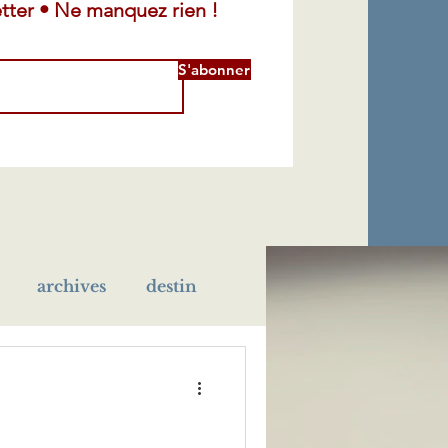
tter • Ne manquez rien !
S'abonner
archives
destin
léra
maladie
école