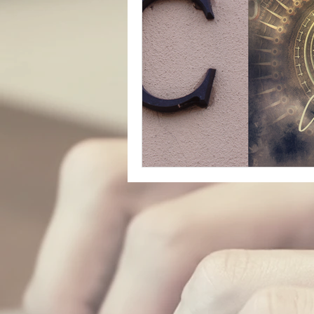
catastrophe
presse
réfugiés
Archive insoli