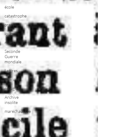
école
catastrophe
presse
loup
religion
Seconde
Guerre
mondiale
Lettres
évacués
réfugiés
Archive
insolite
maréchaussée
mendicité