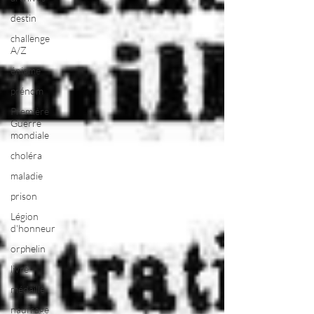
destin
challenge
A/Z
énigme
prénom
Première
Guerre
mondiale
choléra
maladie
prison
Légion
d'honneur
orphelin
livre
médaille
naufrage