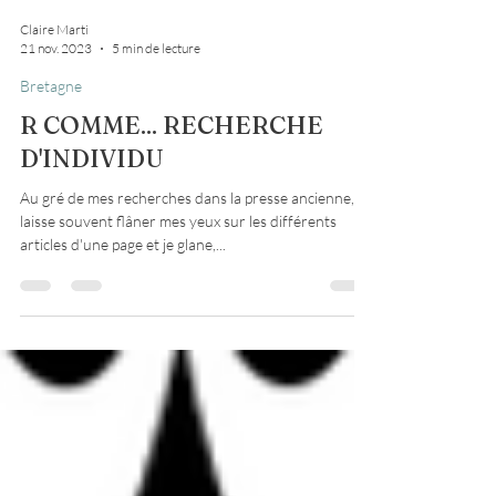
Claire Marti
21 nov. 2023
5 min de lecture
Bretagne
R COMME... RECHERCHE
D'INDIVIDU
Au gré de mes recherches dans la presse ancienne, je
laisse souvent flâner mes yeux sur les différents
articles d'une page et je glane,...