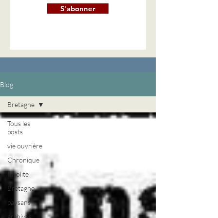
S'abonner
Blog
Bretagne
Tous les
posts
vie ouvrière
Chronique
Insolite
Bretagne
paysans
archives