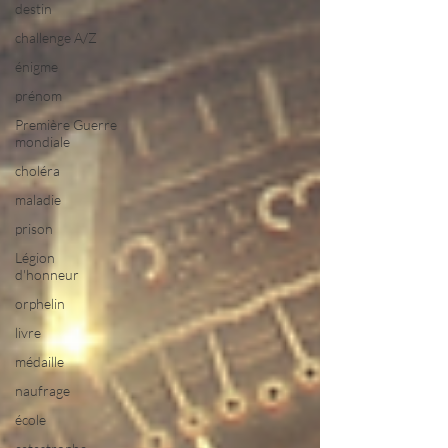
destin
challenge A/Z
énigme
prénom
Première Guerre
mondiale
choléra
maladie
prison
Légion
d'honneur
orphelin
livre
médaille
naufrage
école