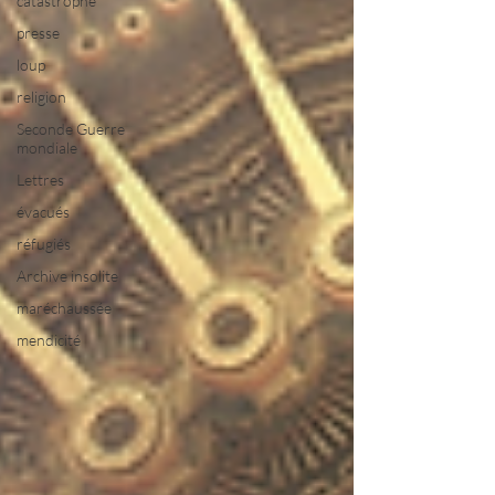
catastrophe
presse
loup
religion
Seconde Guerre
mondiale
Lettres
évacués
réfugiés
Archive insolite
maréchaussée
mendicité