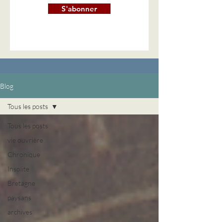
S'abonner
Blog
Tous les posts
Tous les posts
vie ouvrière
Chronique
Insolite
Bretagne
paysans
archives