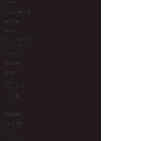
destin
challenge A/Z
énigme
prénom
Première Guerre
mondiale
choléra
maladie
prison
Légion
d'honneur
orphelin
livre
médaille
naufrage
école