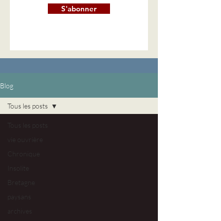
S'abonner
Blog
Tous les posts
Tous les posts
vie ouvrière
Chronique
Insolite
Bretagne
paysans
archives