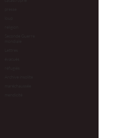
catastrophe
presse
loup
religion
Seconde Guerre
mondiale
Lettres
évacués
réfugiés
Archive insolite
maréchaussée
mendicité