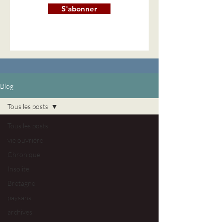
S'abonner
Blog
Tous les posts
Tous les posts
vie ouvrière
Chronique
Insolite
Bretagne
paysans
archives