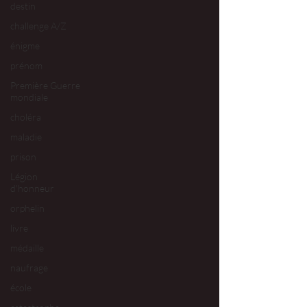
destin
challenge A/Z
énigme
prénom
Première Guerre
mondiale
choléra
maladie
prison
Légion
d'honneur
orphelin
livre
médaille
naufrage
école