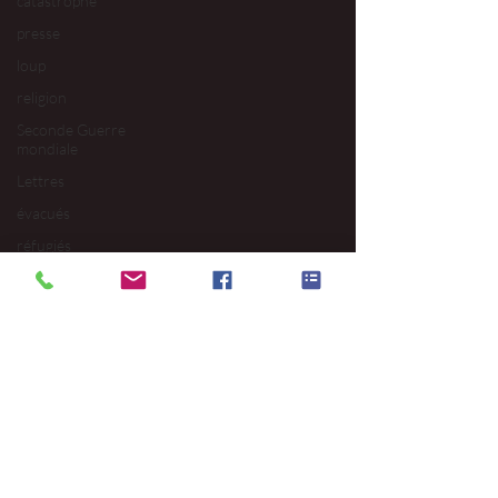
catastrophe
presse
loup
religion
Seconde Guerre
mondiale
Lettres
évacués
réfugiés
Archive insolite
maréchaussée
mendicité