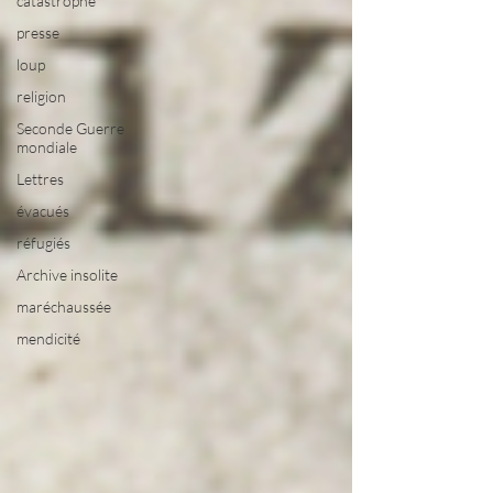
catastrophe
presse
loup
religion
Seconde Guerre
mondiale
Lettres
évacués
réfugiés
Archive insolite
maréchaussée
mendicité