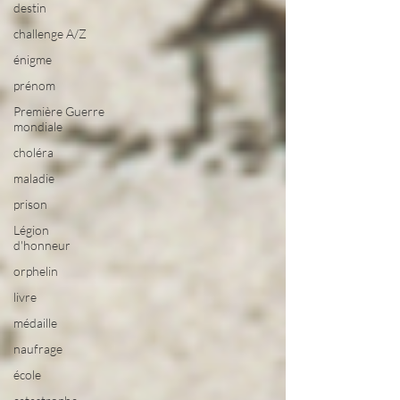
destin
challenge A/Z
énigme
prénom
Première Guerre
mondiale
choléra
maladie
prison
Légion
d'honneur
orphelin
livre
médaille
naufrage
école