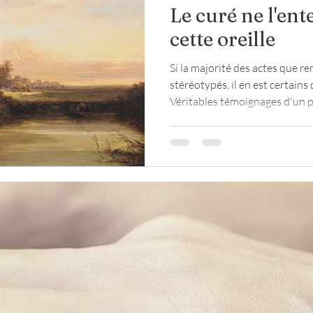
Le curé ne l'ent
cette oreille
loup
religion
Seconde Guerre mondiale
Si la majorité des actes que r
stéréotypés, il en est certains 
Véritables témoignages d'un pa
te
maréchaussée
vécu, ils sont d'autant plus p
d'appréhender un peu mieux la