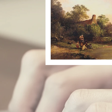
catastrophe
presse
réfugiés
Archive insoli