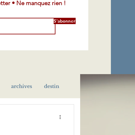
tter • Ne manquez rien !
S'abonner
archives
destin
léra
maladie
école