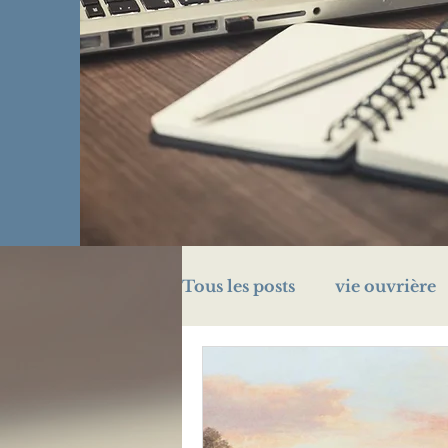
Tous les posts
vie ouvrière
challenge A/Z
énigme
prison
Légion d'honn