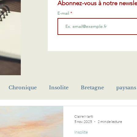
Abonnez-vous à notre newsle
E-mail
Chronique
Insolite
Bretagne
paysans
prénom
Première Guerre mondiale
cho
Claire Marti
5 nov. 2025
2 min de lecture
Insolite
eur
orphelin
livre
médaille
naufrage