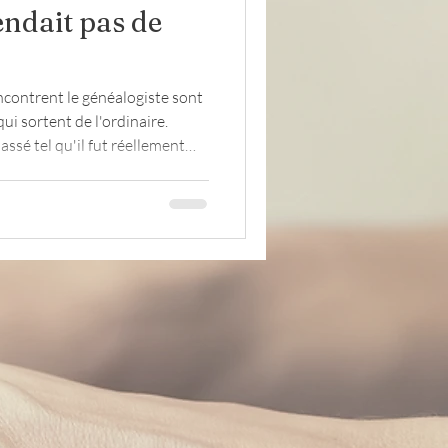
endait pas de
Lettres
évacués
encontrent le généalogiste sont
qui sortent de l'ordinaire.
ssé tel qu'il fut réellement
récieux qu'ils nous permettent
 vie de nos ancêtres.