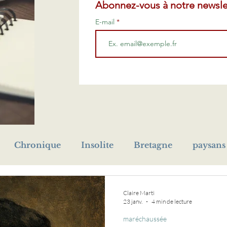
Abonnez-vous à notre newsle
E-mail
Chronique
Insolite
Bretagne
paysans
prénom
Première Guerre mondiale
cho
Claire Marti
23 janv.
4 min de lecture
maréchaussée
eur
orphelin
livre
médaille
naufrage