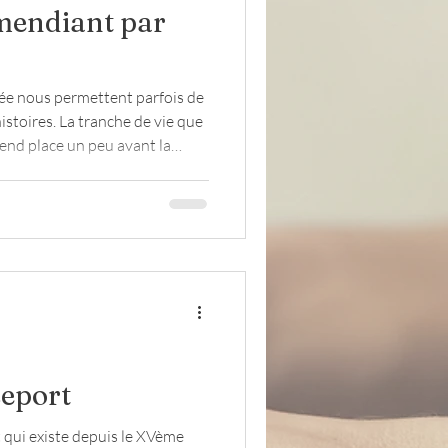
 mendiant par
Lettres
évacués
ée nous permettent parfois de
istoires. La tranche de vie que
rend place un peu avant la
pour les protagonistes, la
...
seport
 qui existe depuis le XVème