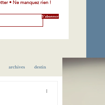
tter • Ne manquez rien !
S'abonner
archives
destin
léra
maladie
école