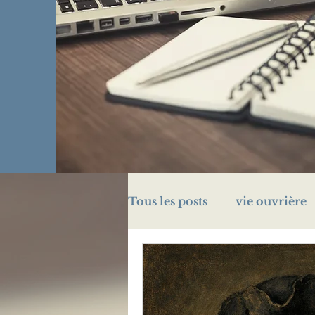
Tous les posts
vie ouvrière
challenge A/Z
énigme
prison
Légion d'honn