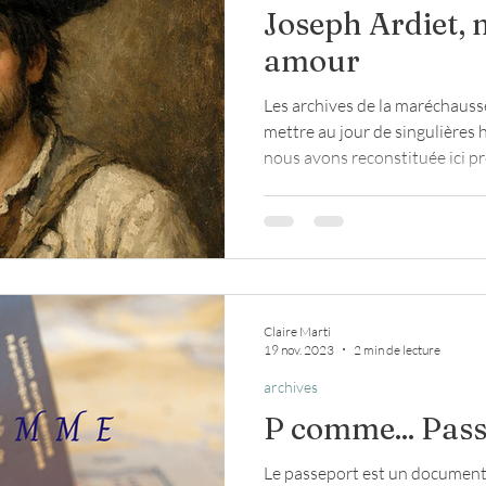
Joseph Ardiet,
amour
loup
religion
Seconde Guerre mondiale
Les archives de la maréchauss
mettre au jour de singulières h
nous avons reconstituée ici p
te
maréchaussée
Révolution en Bretagne. Mais 
révolte était d'une autre nature
Claire Marti
19 nov. 2023
2 min de lecture
archives
P comme... Pas
Le passeport est un document