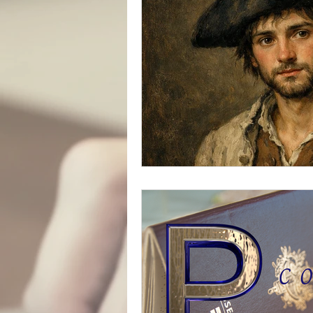
catastrophe
presse
réfugiés
Archive insoli