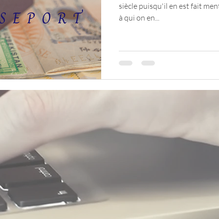
siècle puisqu'il en est fait me
à qui on en...