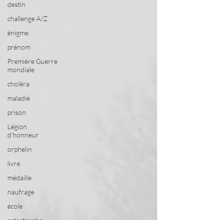
destin
challenge A/Z
énigme
prénom
Première Guerre
mondiale
choléra
maladie
prison
Légion
d'honneur
orphelin
livre
médaille
naufrage
école