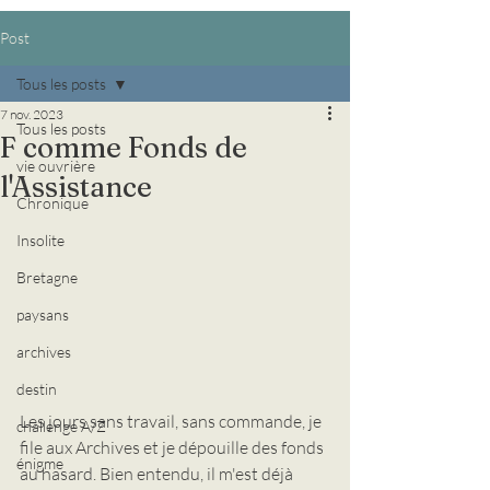
Post
Tous les posts
7 nov. 2023
Tous les posts
F comme Fonds de
vie ouvrière
l'Assistance
Chronique
Insolite
Bretagne
paysans
archives
destin
Les jours sans travail, sans commande, je 
challenge A/Z
file aux Archives et je dépouille des fonds 
énigme
au hasard. Bien entendu, il m'est déjà 