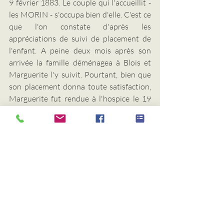
9 février 1883. Le couple qui l'accueillit - 
les MORIN - s'occupa bien d'elle. C'est ce 
que l'on constate d'après les 
appréciations de suivi de placement de 
l'enfant. A peine deux mois après son 
arrivée la famille déménagea à Blois et 
Marguerite l'y suivit. Pourtant, bien que 
son placement donna toute satisfaction, 
Marguerite fut rendue à l'hospice le 19 
mai.
Le 12 juillet, c'est un couple de sabotiers 
de Bracieux qui l'accueillit. Gabriel Paul 
BODIN et Julie Octavie BOUCHER 
portaient encore le deuil de leur fillette 
Octavie, décédée le 2 juin précédent. Ils 
habitaient dans le centre bourg avec leurs 
deux enfants, Raoul, neuf ans, et 
Gabrielle, 6 ans. 