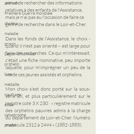
arrivé de rechercher des informations 
prénom
relatives à des enfants de l'Assistance, 
Première Guerre mondiale
mais je n'ai pas eu l'occasion de faire ce 
choléra
genre de recherche dans le Loir-et-Cher.
maladie
Dans les fonds de l'Assistance, le choix - 
prison
quand il n'est pas orienté – est large pour 
faire des recherches. Ce qui m'intéressait, 
Légion d'honneur
c'était une fiche nominative, peu importe 
orphelin
laquelle, pour m'imprégner un peu de la 
vie de ces jeunes assistés et orphelins.
livre
médaille
Mon choix s'est donc porté sur la sous-
naufrage
série 3X, et plus particulièrement sur le 
registre coté 3 X 230 : « registre matricule 
école
des orphelins pauvres admis à la charge 
catastrophe
du département de Loir-et-Cher. Numéro 
matricule 2312 à 2494 » (1882-1885).
presse