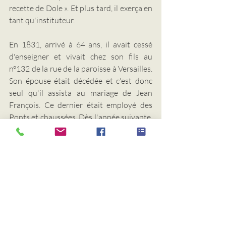
recette de Dole ». Et plus tard, il exerça en 
tant qu'instituteur.
En 1831, arrivé à 64 ans, il avait cessé 
d'enseigner et vivait chez son fils au 
n°132 de la rue de la paroisse à Versailles.
Son épouse était décédée et c'est donc 
seul qu'il assista au mariage de Jean 
François. Ce dernier était employé des 
Ponts et chaussées. Dès l'année suivante, 
le couple emménagea dans une rue 
voisine, la rue des réservoirs, mais sans 
Joseph qui avait définitivement quitté 
Versailles. Qu'est-il devenu alors ?
Nous n'avons pas encore retrouvé le 
parcours de la fin de sa vie, et nous avons 
perdu la trace de Vincente Le Gludic. 
Mais la poursuite de ces recherches, trop 