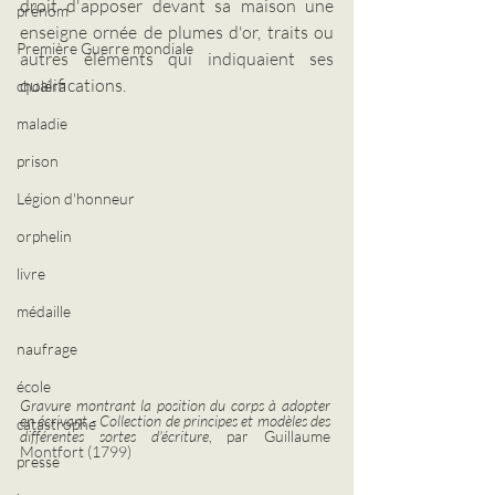
droit d'apposer devant sa maison une 
prénom
enseigne ornée de plumes d'or, traits ou 
Première Guerre mondiale
autres éléments qui indiquaient ses 
qualifications.
choléra
maladie
prison
Légion d'honneur
orphelin
livre
médaille
naufrage
école
Gravure montrant la position du corps à adopter 
en écrivant - Collection de principes et modèles des 
catastrophe
différentes sortes d'écriture
, par Guillaume 
Montfort (1799)
presse