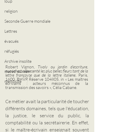
loup
religion
Seconde Guerre mondiale
Lettres
évacués
réfugiés
Archive insolite
Robert Vignon, 
Tivoly ou jardin d’escriture, 
auquel est representé les plus belles fleurs tant de la 
maréchaussée
lettre françoyse que de la lettre italiene
, Paris, 
1600. BHVP, Réserve 104805, in « Les maîtres 
mendicité
écrivains : acteurs méconnus de la 
transmission des savoirs », Célia Cabane.
Ce métier avait la particularité de toucher 
différents domaines, tels que l'éducation, 
la justice, le service du public, la 
comptabilité ou la secrétairerie. En effet, 
si le maître-écrivain enseignait souvent 