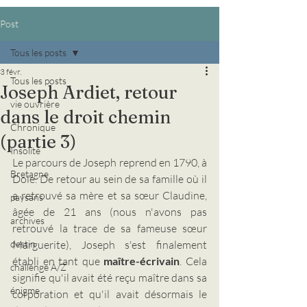
Post
Tous les posts
3 févr.
Tous les posts
Joseph Ardiet, retour
vie ouvrière
dans le droit chemin
Chronique
(partie 3)
Insolite
Le parcours de Joseph reprend en 1790, à 
Bretagne
Dole. De retour au sein de sa famille où il 
a retrouvé sa mère et sa sœur Claudine, 
paysans
âgée de 21 ans (nous n'avons pas 
archives
retrouvé la trace de sa fameuse sœur 
destin
Marguerite), Joseph s'est finalement 
établi en tant que 
maître-écrivain
. Cela 
challenge A/Z
signifie qu'il avait été reçu maître dans sa 
énigme
corporation et qu'il avait désormais le 