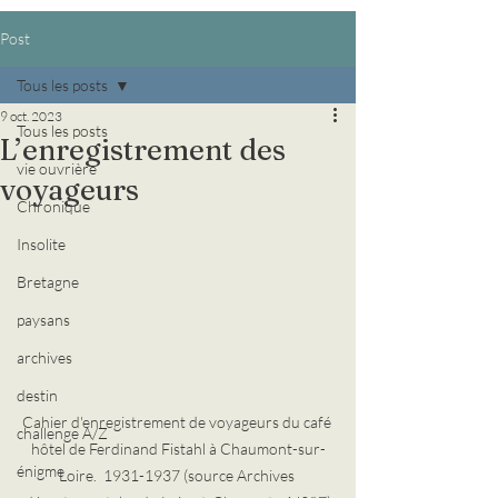
Post
Tous les posts
9 oct. 2023
Tous les posts
L’enregistrement des
vie ouvrière
voyageurs
Chronique
Insolite
Bretagne
paysans
archives
destin
Cahier d'enregistrement de voyageurs du café 
challenge A/Z
hôtel de Ferdinand Fistahl à Chaumont-sur-
énigme
Loire.  1931-1937 (source Archives 