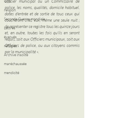
officier municipal ou un Commissaire de 
loup
police, les noms, qualités, domicile habituel, 
religion
dates d'entrée et de sortie de tous ceux qui 
Seconde Guerre mondiale
coucheront chez eux, même une seule nuit ; 
de représenter ce registre tous les quinze jours  
Lettres
et, en outre, toutes les fois qu'ils en seront 
évacués
requis, soit aux Officiers municipaux, soit aux 
Officiers de police, ou aux citoyens commis 
réfugiés
par la municipalité ».
Archive insolite
maréchaussée
mendicité