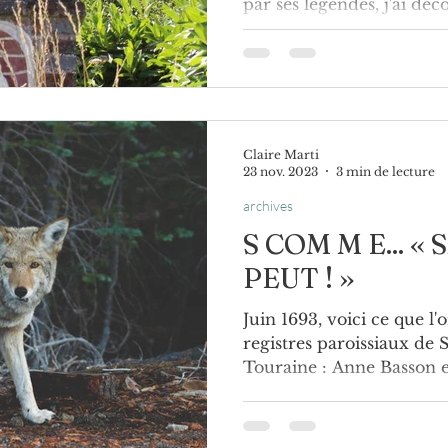
par ses légendes, j'ai déc
de la Croix des Ordonnièr
Claire Marti
23 nov. 2023
3 min de lecture
archives
S COM M E... «
PEUT ! »
Juin 1693, voici ce que l'
registres paroissiaux de 
Touraine : Anne Basson es