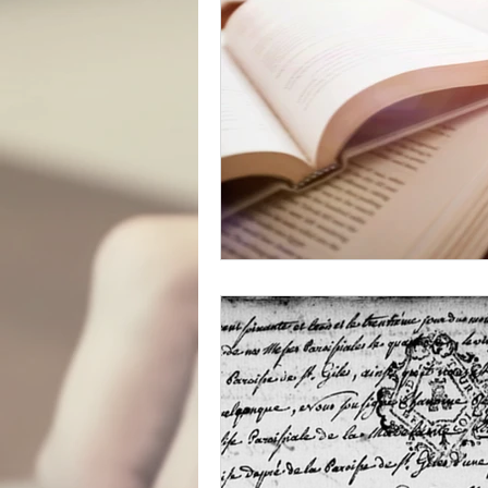
catastrophe
presse
réfugiés
Archive insoli