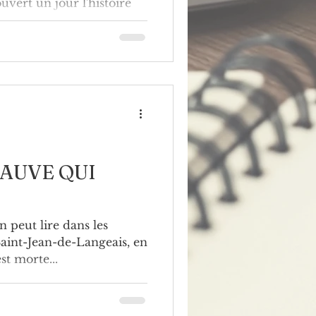
ouvert un jour l'histoire
es. Cette...
 SAUVE QUI
on peut lire dans les
Saint-Jean-de-Langeais, en
t morte...