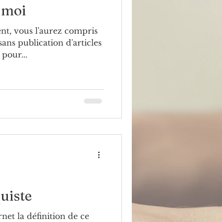
 moi
nt, vous l'aurez compris
Lettres
évacués
ans publication d'articles
 pour...
uiste
rnet la définition de ce