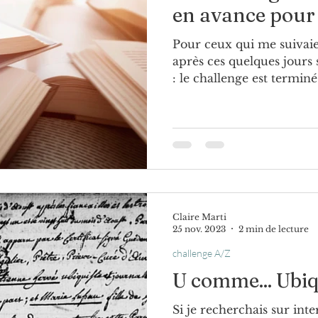
en avance pour
Pour ceux qui me suivaie
loup
religion
Seconde Guerre mondiale
après ces quelques jours s
: le challenge est terminé
te
maréchaussée
Claire Marti
25 nov. 2023
2 min de lecture
challenge A/Z
U comme... Ubiq
Si je recherchais sur inte