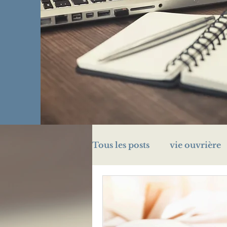
Tous les posts
vie ouvrière
challenge A/Z
énigme
prison
Légion d'honn