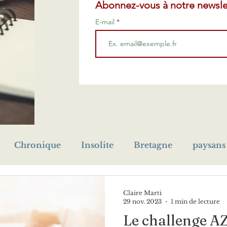
Abonnez-vous à notre newsle
E-mail
Chronique
Insolite
Bretagne
paysans
prénom
Première Guerre mondiale
cho
Claire Marti
29 nov. 2023
1 min de lecture
Le challenge AZ
eur
orphelin
livre
médaille
naufrage