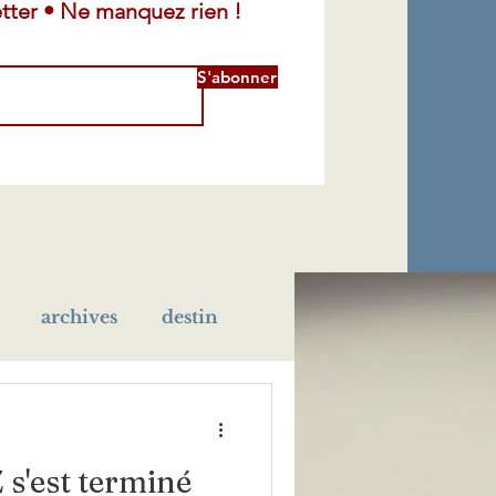
tter • Ne manquez rien !
S'abonner
archives
destin
léra
maladie
 s'est terminé
école