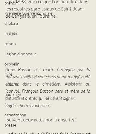
Juin 1693, voici ce que l'on peut lire dans 
prénom
les registres paroissiaux de Saint-Jean-
Première Guerre mondiale
de-Langeais, en Touraine :
choléra
maladie
prison
Légion d'honneur
orphelin
Anne Basson est morte étranglée par la 
livre
mauvaise bête et son corps demi-mangé a été 
enterré dans le cimetière. Assistant au 
médaille
(convoi) François Basson père et mère de la 
naufrage
défunte et autres qui ne savent signer. 
école
Signé : Pierre Duchesnes
catastrophe
[suivent deux actes non transcrits]
presse