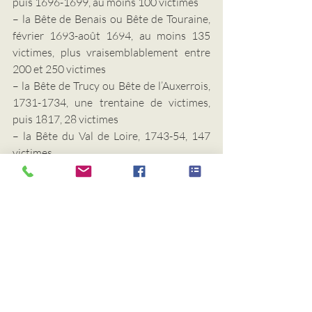
puis 1696-1699, au moins 100 victimes
– la Bête de Benais ou Bête de Touraine, 
février 1693-août 1694, au moins 135 
victimes, plus vraisemblablement entre 
200 et 250 victimes
– la Bête de Trucy ou Bête de l’Auxerrois, 
1731-1734, une trentaine de victimes, 
puis 1817, 28 victimes
– la Bête du Val de Loire, 1743-54, 147 
victimes
– La Bête du Lyonnais, 1754-1756, au 
moins 34 victimes
– la Bête du Gévaudan, 1764-1767, 112 
victimes
– la Bête de Sarlat, 1766, selon les 
sources, entre 15 et 30 victimes (sources 
contemporaines)
– la Bête de Veyreau, 1799, des dizaines 
de 157/60 victimes