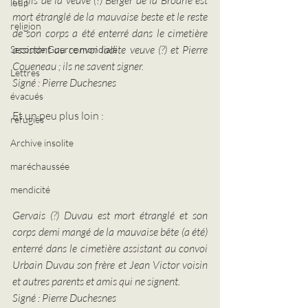
Le fils de la veuve (?) Berger de la Brodrie est 
loup
mort étranglé de la mauvaise beste et le reste 
religion
de son corps a été enterré dans le cimetière 
assistant au convoi ladite veuve (?) et Pierre 
Seconde Guerre mondiale
Coueneau ; ils ne savent signer.
Lettres
Signé : Pierre Duchesnes
évacués
Et un peu plus loin :
réfugiés
Archive insolite
maréchaussée
mendicité
Gervais (?) Duvau est mort étranglé et son 
corps demi mangé de la mauvaise bête (a été) 
enterré dans le cimetière assistant au convoi 
Urbain Duvau son frère et Jean Victor voisin 
et autres parents et amis qui ne signent.
Signé : Pierre Duchesnes