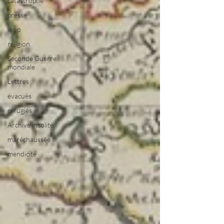
catastrophe
presse
loup
religion
Seconde Guerre
mondiale
Lettres
évacués
réfugiés
Archive insolite
maréchaussée
mendicité