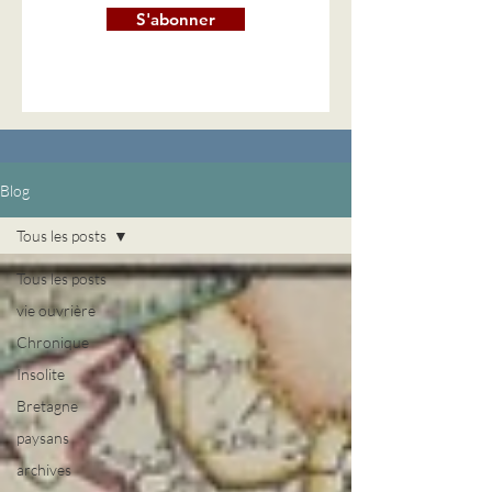
S'abonner
Blog
Tous les posts
Tous les posts
vie ouvrière
Chronique
Insolite
Bretagne
paysans
archives